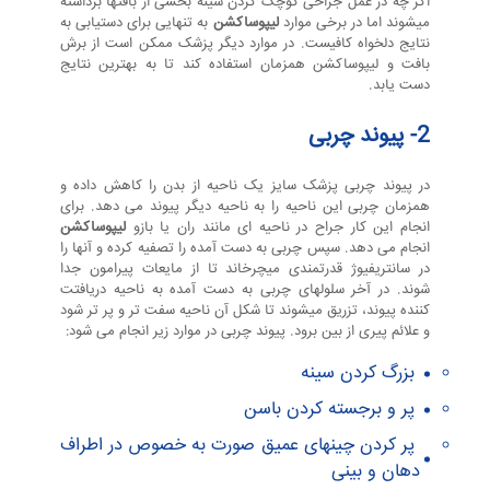
گ
اگر چه در عمل جراحی کوچک کردن سینه بخشی از بافتها برداشته
میشوند اما در برخی موارد
لیپوساکشن
به تنهایی برای دستیابی به
ر
نتایج دلخواه کافیست. در موارد دیگر پزشک ممکن است از برش
بافت و لیپوساکشن همزمان استفاده کند تا به بهترین نتایج
دست یابد.
2- پیوند چربی
در پیوند چربی پزشک سایز یک ناحیه از بدن را کاهش داده و
همزمان چربی این ناحیه را به ناحیه دیگر پیوند می دهد. برای
انجام این کار جراح در ناحیه ای مانند ران یا بازو
لیپوساکشن
انجام می دهد. سپس چربی به دست آمده را تصفیه کرده و آنها را
در سانتریفیوژ قدرتمندی میچرخاند تا از مایعات پیرامون جدا
شوند. در آخر سلولهای چربی به دست آمده به ناحیه دریافتت
کننده پیوند، تزریق میشوند تا شکل آن ناحیه سفت تر و پر تر شود
و علائم پیری از بین برود. پیوند چربی در موارد زیر انجام می شود:
بزرگ کردن سینه
پر و برجسته کردن باسن
پر کردن چینهای عمیق صورت به خصوص در اطراف
دهان و بینی