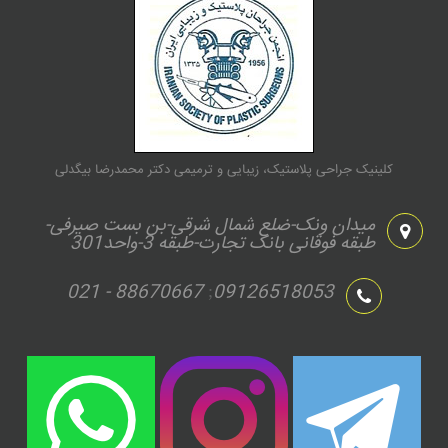
کلینیک جراحی پلاستیک، زیبایی و ترمیمی دکتر محمدرضا بیگدلی
میدان ونک-ضلع شمال شرقی-بن بست صیرفی-
طبقه فوقانی بانک تجارت-طبقه 3-واحد301
021 - 88670667
09126518053
;