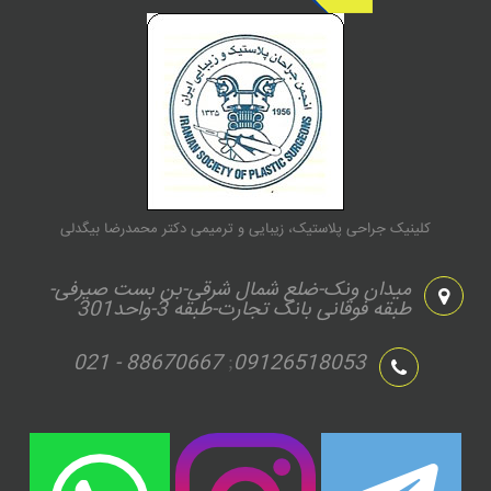
کلینیک جراحی پلاستیک، زیبایی و ترمیمی دکتر محمدرضا بیگدلی
میدان ونک-ضلع شمال شرقی-بن بست صیرفی-
طبقه فوقانی بانک تجارت-طبقه 3-واحد301
021 - 88670667
09126518053
;