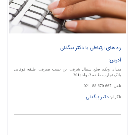
م
ا
س
راه های ارتباطی با دکتر بیگدلی
ب
آدرس:
میدان ونک، ضلع شمال شرقی، بن بست صیرفی، طبقه فوقانی
ا
بانک تجارت، طبقه 3، واحد301
تلفن: 667-670-88- 021
م
دکتر بیگدلی
تلگرام:
ا