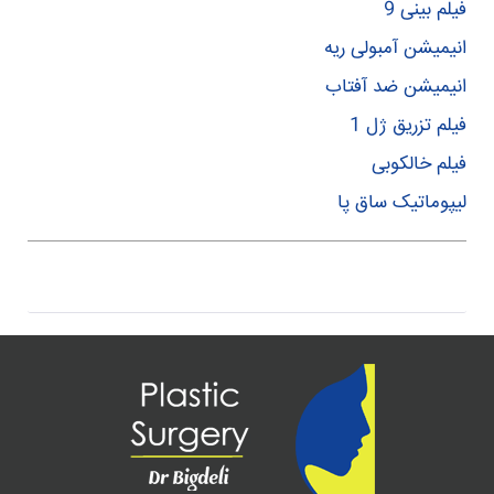
فیلم بینی 9
انیمیشن آمبولی ریه
انیمیشن ضد آفتاب
فیلم تزریق ژل 1
فیلم خالکوبی
لیپوماتیک ساق پا