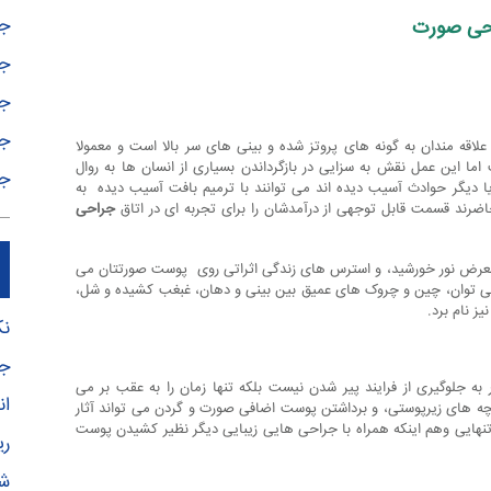
جر
حی صورت
ج
جر
جر
اقه مندان به گونه های پروتز شده و بینی های سر بالا است و معمولا
 این عمل نقش به سزایی در بازگرداندن بسیاری از انسان ها به روال
جر
ی یا دیگر حوادث آسیب دیده اند می توانند با ترمیم بافت آسیب دیده به
رند قسمت قابل توجهی از درآمدشان را برای تجربه ای در اتاق
جراحی
 در معرض نور خورشید، و استرس های زندگی اثراتی روی پوست صورتتان می
ی توان، چین و چروک های عمیق بین بینی و دهان، غبغب کشیده و شل،
ز نام برد.
نک
جر
ی صورت rhytidectomy است، که قادر به جلوگیری از فرایند پیر شدن نیست بلکه تنها زمان را به عقب بر می
ان
چه های زیرپوستی، و برداشتن پوست اضافی صورت و گردن می تواند آثار
نهایی وهم اینکه همراه با جراحی هایی زیبایی دیگر نظیر کشیدن پوست
ری
شک