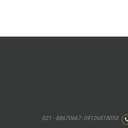
021 - 88670667
09126518053
;