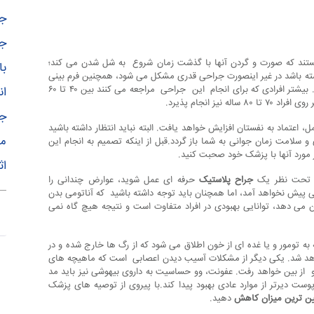
جر
ج
ی هستند که صورت و گردن آنها با گذشت زمان شروع به شل شدن می کند؛
با
ته باشد در غیر اینصورت جراحی قدری مشکل می شود، همچنین فرم بینی
بیماران باید محکم بوده و حالت اولیه خود را از دست نداده باشد. بیشتر افرادی که برای انجام این جراحی مراجعه می کنند بین ۴۰ تا ۶۰
ان
یز انجام پذیرد.
جر
ل، اعتماد به نفستان افزایش خواهد یافت. البته نباید انتظار داشته باشید
مو
و سلامت زمان جوانی به شما باز گردد.قبل از اینکه تصمیم به انجام این
ر مورد آنها با پزشک خود صحبت کنید.
اث
ر تحت نظر یک
جراح پلاستیک
حرفه ای عمل شوید، عوارض چندانی را
پیش نخواهد آمد، اما همچنان باید توجه داشته باشید که آناتومی بدن
ی دهد، توانایی بهبودی در افراد متفاوت است و نتیجه هیچ گاه نمی
مال دارد اتفاق بیافتد: هماتوما (hematoma) که به تومور و یا غده ای از خون اطلاق می شود که از رگ ها خارج شده و در
واهد شد. یکی دیگر از مشکلات آسیب دیدن اعصابی است که ماهیچه های
 از بین خواهد رفت. عفونت، وو حساسیت به داروی بیهوشی نیز باید مد
 پوست دیرتر از موارد عادی بهبود پیدا کند.با پیروی از توصیه های پزشک
ین ترین میزان کاهش
دهید.