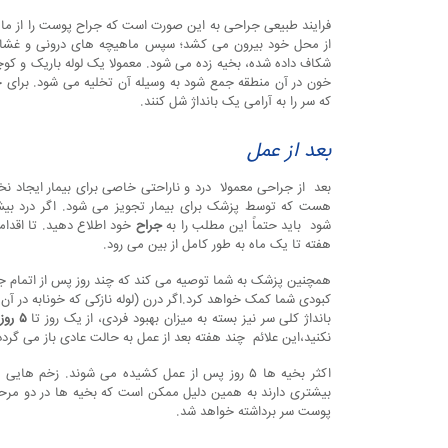
فرایند طبیعی جراحی به این صورت است که جراح پوست را از ما
از محل خود بیرون می کشد؛ سپس ماهیچه های درونی و غشای
شکاف داده شده، بخیه زده می شود. معمولا یک لوله باریک و ک
خون در آن منطقه جمع شود به وسیله آن تخلیه می شود. برای جل
که سر را به آرامی یک بانداژ شل کنند.
بعد از عمل
بعد از جراحی معمولا درد و ناراحتی خاصی برای بیمار ایجاد 
هست که توسط پزشک برای بیمار تجویز می شود. اگر درد بیش 
شود باید حتماً این مطلب را به
جراح
خود اطلاع دهید. تا اقدا
هفته تا یک ماه به طور کامل از بین می رود.
همچنین پزشک به شما توصیه می کند که چند روز پس از اتمام جراح
کبودی شما کمک خواهد کرد.اگر درن (لوله نازکی که خونابه در آن
بانداژ کلی سر نیز بسته به میزان بهبود فردی، از یک روز تا
۵ روز
نکنید،این علائم چند هفته بعد از عمل به حالت عادی باز می گردد
اکثر بخیه ها ۵ روز پس از عمل کشیده می شوند. ز
بیشتری دارند به همین دلیل ممکن است که بخیه ها در دو مرحل
پوست سر برداشته خواهد شد.