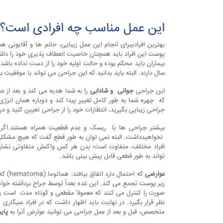
این عمل مناسب چه افرادی است؟
بهترین افرادیبرای انجام این عمل زیبایی، خانم ها و آقایون
پوست این افراد باید همچنان خاصیت انعطاف پذیری خود را داش
سال دارند. البته باید بدانید که این جراحی می تواند با موفقیت بر روی افراد ۷۰ تا ۸۰ ساله ن
این جراحی
جوانی و شادابی
را به شما هدیه می کند و بعد از عم
که چهره شما به طور کامل تغییر پیدا کند و دوباره همان انرژی 
جراحی زیبایی بگیرید، انتظارات خود را از جراحی تعیین کنید و د
بیشتر جراحی ها با ریسک و عدم قطعیت همراه هستند.اگ
نخواهیدداشت. البته نمی توان به طور قطع گفت که هیچ مشکلی 
افراد مختلف، متفاوت است؛ بدن هر کس واکنش متفاوتی نشان م
تواند به طور قطعی قابل پیش بینی باشد.
عوارضی
که احت
زیر پوست تجمع می کند. این غده بعداً توسط جراح برداشته خ
صورت را کنترل می کنند که معمولاً مقطعی و کوتاه مدت است و
نظر قرار بگیرد. در نهایت باید اظهار داشت که در افراد سیگاری
متخصص، قبل و بعد از عمل جراحی می توانید عوارض آنرا به
پای