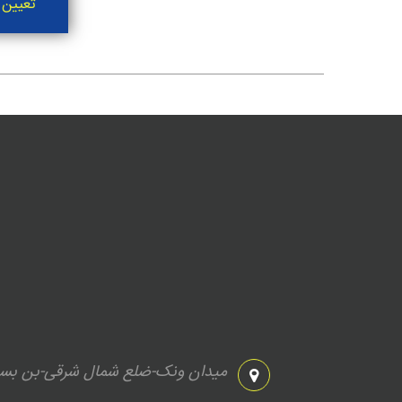
تعیین 
میدان ونک-ضلع شمال شرقی-بن بست صیر