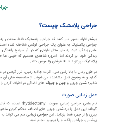
ح
جرا
ی
جراحی پلاستیک چیست؟
ص
و
بیشتر افراد تصور می کنند که جراحی پلاستیک فقط مختص به عل
جراحی پلاستیک به عنوان یک جراحی لوکس شناخته شده است اما
عادی زندگی دارد؛ به طور مثال افرادی که در اثر سوانح رانندگ
ر
زندگی خود بر گردند اما امروزه شاهدی هستیم که خیلی ها حاض
پلاستیک
بپردازند تا ظاهرشان راا عوض کنند.
ت
در طول زمان با بالا رفتن سن، اثرات جاذبه زمین، قرار گرفتن
گذارد و به وضوح قابل مشاهده می شوند. از مشخصه های آن م
ذخیره شدن چربی و
چین و چروک
های اضافی در اطراف گردن را نی
عمل زیبایی صورت
نام علمی جراحی زیبای
گرداند.این عمل با برداشتن چربی های اضافه، محکم کردن ماهی
پیری را از چهره شما بزداید. این
جراحی زیبایی
هم می تواند به ت
پیشانی، جراحی پلک، و یا بینینیز انجام شود.