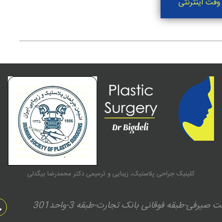
وقت اینترنتی
کلینیک جراحی پلاستیک، زیبایی و ترمیمی دکتر محمدرضا بیگدلی
فی-طبقه فوقانی بانک تجارت-طبقه 3-واحد301