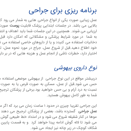
برنامه ریزی برای جراحی
عمل زیبایی صورت یکی از انواع جراحی هایی به شمار می رود که
بالایی می باشد. در جلسات ابتدایی پزشک قابلیت
پوست
صورت ش
ارزیابی می شوند. همچنین در این جلسات شما باید اهداف و انتظا
به شما در مورد شرایط پزشکی و مشکلاتی که امکان دارد قبل و
دخانیات استفاده می کنیدد و یا از داروهای خاصی استفاده می 
خود اطلاع دهید.قبل از شروع عمل، جراح در مورد نحوه عمل، ت
اختیار دارد، خطرات ناشی از انجام عمل و هزینه هایی که در بر دارد
نوع داروی بیهوشی
دربیشتر مواقع در این نوع جراحی از بیهوشی موضعی استفاده 
حس می شود.قبل از عمل، مسکن به صورت قرص یا به صورت تزر
نسبت به درد آرام و بی حس خواهید بود.برخی از پزشکان ترجیح
شما به طور کامل بیهوش هستید.
این جراحی تقریبا چیزی در حدود ۱ ساعت زمان می برد که اگر مراحل خاصی مد نظر باشد، ممکن است مدت زمان آن طولانی تر شود. اگر
عمل جراحی
گسترده باشد، بعضی از پزشکان ترجیح می دهند که 
موها در کنار شقیقه شروع می شود و در امتداد خط طبیعی گوش 
می شود تا لاله گوش ادامه پیدا خواهد کرد و به قسمت پایین
شکاف کوچک در زیر چانه نیز ایجاد می شود.