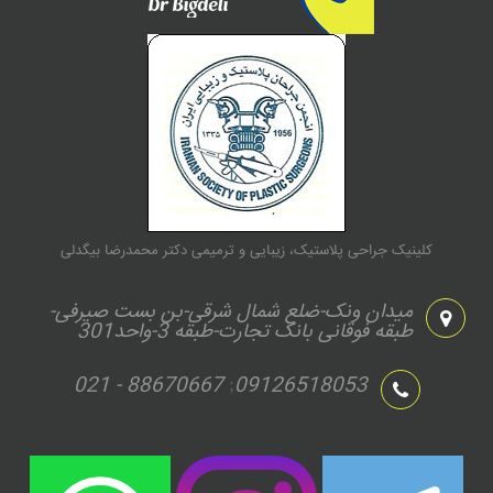
کلینیک جراحی پلاستیک، زیبایی و ترمیمی دکتر محمدرضا بیگدلی
میدان ونک-ضلع شمال شرقی-بن بست صیرفی-
طبقه فوقانی بانک تجارت-طبقه 3-واحد301
021 - 88670667
09126518053
;