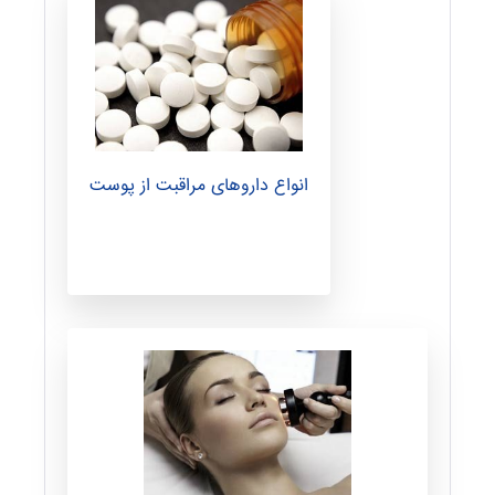
ق
ا
ل
انواع داروهای مراقبت از پوست
ا
ت
و
د