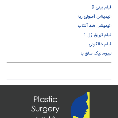
فیلم بینی 9
انیمیشن آمبولی ریه
انیمیشن ضد آفتاب
فیلم تزریق ژل 1
فیلم خالکوبی
لیپوماتیک ساق پا