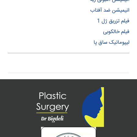
انیمیشن ضد آفتاب
فیلم تزریق ژل 1
فیلم خالکوبی
لیپوماتیک ساق پا