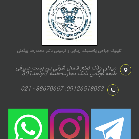
کلینیک جراحی پلاستیک، زیبایی و ترمیمی دکتر محمدرضا بیگدلی
میدان ونک-ضلع شمال شرقی-بن بست صیرفی-
طبقه فوقانی بانک تجارت-طبقه 3-واحد301
021 - 88670667
09126518053
;